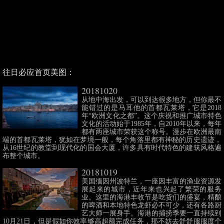
往日必应首页美图：
20181020
从地中海出发，可以到达很多地方，但你最不
能错过的是马耳他的首都瓦莱塔，它是2018
年“欧洲文化之都”。这个庆祝和推广城市特色
文化的活动始于1985年，自2010年以来，每年
都有两座城市荣获这个称号。漫步在欧洲最南
端的首都瓦莱塔，犹如在梦境一般，每个角落里都有神秘的历史遗迹，
从16世纪的教堂到现代化的国会大厦，许多具有时代特色的建筑风格遍
布整个城市。
20181019
美国缅因州波特兰，一座因丰富的渔业资源发
展起来的城市，近年来也兴起了繁荣的服务
业。这里的海港丰收节是吃货们的盛宴，精酿
的啤酒和本地特色龙虾必不可少，还有各路厨
艺大师一展身手。海港的捕捞季要一直持续到
10月21日，但是假如你效率够高超额完成任务，那不妨去舒舒服服度个