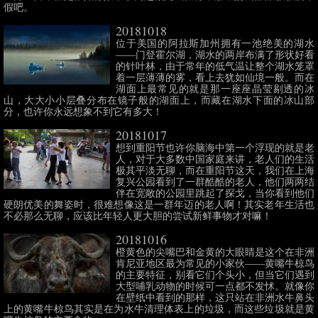
假吧。
20181018
位于美国的阿拉斯加州拥有一池绝美的湖水
——门登霍尔湖，湖水的两岸布满了形状好看
的针叶林，由于常年的低气温让整个湖水笼罩
着一层薄薄的雾，看上去犹如仙境一般。而在
湖面上最常见的就是那一座座晶莹剔透的冰
山，大大小小层叠分布在镜子般的湖面上，而藏在湖水下面的冰山部
分，也许你永远想象不到它有多大！
20181017
想到重阳节也许你脑海中第一个浮现的就是老
人，对于大多数中国家庭来讲，老人们的生活
极其平淡无聊，而在重阳节这天，我们在上海
复兴公园看到了一群酷酷的老人，他们两两结
伴在宽敞的公园里跳起了探戈，当你看到他们
硬朗优美的舞姿时，很难想像这是一群年迈的老人啊！其实老年生活也
不必那么无聊，应该比年轻人更大胆的尝试新鲜事物才对嘛！
20181016
橙黄色的尖嘴巴和金黄的大眼睛是这个在非洲
肯尼亚地区最为常见的小家伙——黄嘴牛椋鸟
的主要特征，别看它们个头小，但当它们遇到
大型哺乳动物的时候可一点都不发怵。就像你
在壁纸中看到的那样，这只站在非洲水牛鼻头
上的黄嘴牛椋鸟其实是在为水牛清理体表上的垃圾，而这些垃圾就是黄