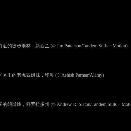
雨林，新西兰 (© Jim Patterson/Tandem Stills + Motion)
的老虎四姐妹，印度 (© Ashish Parmar/Alamy)
，科罗拉多州 (© Andrew R. Slaton/Tandem Stills + Moti