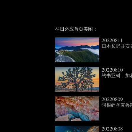
往日必应首页美图：
20220811
日本长野县安昙野附近
20220810
约书亚树，加利福尼亚
20220809
阿根廷圣克鲁斯的
20220808