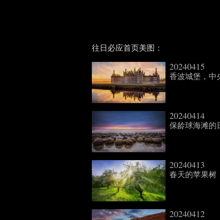
往日必应首页美图：
20240415
香波城堡，中央-卢瓦
20240414
保龄球海滩的日落，
20240413
春天的苹果树，德国 (
20240412