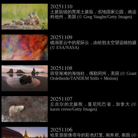
20251110
土拨鼠镇的黑尾土拨鼠，劣地国家公园，南达
科他州，美国 (© Greg Vaughn/Getty Images)
20251109
礁湖星云中的星际云，由哈勃太空望远镜拍摄
(© ESA/NASA)
20251108
班登海滩的海蚀柱，俄勒冈州，美国 (© Grant
Ordelheide/TANDEM Stills + Motion)
20251107
丘吉尔的北极熊，曼尼托巴省，加拿大 (©
karen crewe/Getty Images)
20251106
哈里朋柴佛塔寺的彩色灯笼, 南奔府, 泰国 (©