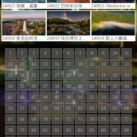
240923 海獭，威廉王子湾,阿拉斯加州,美国 (© Gerald Corsi/Getty Images)
240922 巴特米尔湖，湖区国家公园，英格兰，英国 (© Alan Novelli/Alamy Stock Photo)
240921 Oktoberfest in Munich at sunset (© AllesSuper21/iStock/Getty Images)
240920 奥克拉科克岛上的奥克拉科克灯塔，北卡罗来纳州，美国 (© Chansak Joe/Getty Images)
240919 埃尔博河上空的银河，阿尔伯塔省，加拿大 (© Alan Dyer/Getty Images)
240918 郡上八幡城，岐阜县，日本 (© ta2funk ito/500px/Getty Images)
1
2
3
4
5
6
7
8
9
10
11
12
13
14
15
16
17
18
19
20
21
22
23
24
25
26
27
28
29
30
31
32
33
34
35
36
37
38
39
40
41
42
43
44
45
46
47
48
49
50
51
52
53
54
55
56
57
58
59
60
61
62
63
64
65
66
67
68
69
70
71
72
73
74
75
76
77
78
79
80
81
82
83
84
85
86
87
88