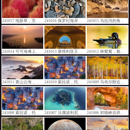
241017 地肤草，茨城县，日本 (© DigiPub/Getty Images)
241016 侏罗纪海岸的箭石和菊石化石，多塞特郡，英国 (© Nature Picture Library/Alamy Stock Photo)
241015 马拉河的角马大迁徙，肯尼亚 (© Ayzenstayn/Getty Images)
241014 可可海滩上的渔船，果阿邦，印度 (© Abhinav Sah/Shutterstock)
241013 塞维利亚王宫少女庭院，西班牙 (© Danny Lehman/Getty Images)
241012 林鸳鸯，魁北克省，加拿大 (© Maxime Riendeau/Getty Images)
241011 黄山云海，安徽省，中国 (© yangyang1991/Getty Images)
241010 索拉诺，托斯卡纳，意大利 (© Luigi Vaccarella/eStock Photo)
241009 马布尔附近的白杨树，科罗拉多州，美国 (© Jason Hatfield/TANDEM Stills + Motion)
241008 索拉诺，托斯卡纳，意大利 (© Luigi Vaccarella/eStock Photo)
241007 法属波利尼西亚波拉波拉岛的鸟瞰图 (© GLF Media/Shutterstock)
241006 郊狼峡谷拱门中的白杨树，格兰峡谷休闲区，犹他州，美国 (© Stephen Matera/TANDEM Stills + Motion)