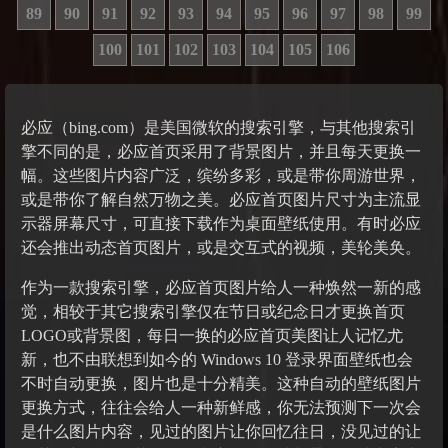
89
90
91
92
93
94
95
96
97
98
99
100
101
102
103
104
105
106
必应（bing.com）是美国微软的搜索引擎，与其他搜索引
擎不同的是，必应首页采用了背景图片，并且每天更换一
幅。这些图片内容广泛，缤纷多彩，或是带你周游世界，
或是带你了解自然万物之美。必应首页图片尺寸为主流显
示器屏幕尺寸，可直接下载作为桌面壁纸使用。有时必应
还会推出动态首页图片，或是交互式的视频，美轮美奂。
作为一款搜索引擎，必应首页图片给人一种焕然一新的感
觉，相较于其它搜索引擎仅在节日或纪念日才更换首页
LOGO或背景图，每日一换的必应首页美图让人记忆尤
新，也不由联想到如今的 Windows 10 登录界面壁纸也会
不时自动更换，图片也是十分精美。这种自动的壁纸图片
更换方式，往往会给人一种新鲜感，你无法预测下一次会
是什么图片内容，见过的图片让你回忆往日，没见过的让