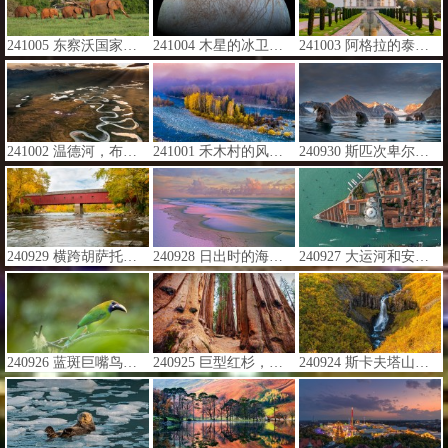
241005 东察沃国家公园的非洲象，肯尼亚 (© Neil Bowman/Minden Pictures)
241004 木星的冰卫星木卫二 (© NASA/JPL-Caltech/SETI Institute)
241003 阿格拉的泰姬陵，安拉阿巴德，印度 (© Tanarch/Getty Images)
241002 温德河，布鲁克斯山脉，北极国家野生动物保护区，阿拉斯加州，美国 (© Design Pics/DanitaDelimont)
241001 禾木村的风景，新疆，中国 (© snvv18870020330/Shutterstock)
240930 斯匹次卑尔根岛北部的海象群，斯瓦尔巴群岛，挪威 (© AWL Images/DanitaDelimont)
240929 横跨胡萨托尼克河的西康沃尔廊桥，康涅狄格州，美国 (© pabradyphoto/Getty Images)
240928 日出时的海滩，海湾岛国家海岸，佛罗里达，美国 (© Tim Fitzharris/Minden Pictures)
240927 大运河和安康圣母教堂的鸟瞰图，威尼斯，意大利 (© Bachir Moukarzel/Amazing Aerial Agency)
240926 蓝斑巨嘴鸟，洛斯戈查尔斯国家公园，哥斯达黎加 (© Oscar Dominguez/Tandem Stills + Motion)
240925 巨型红杉，红杉国家公园，加利福尼亚州，美国 (© Galyna Andrushko/Shutterstock)
240924 斯卡夫塔山的瀑布，瓦特纳冰川国家公园，冰岛 (© Nopasorn Kowathanakul/Getty Images)