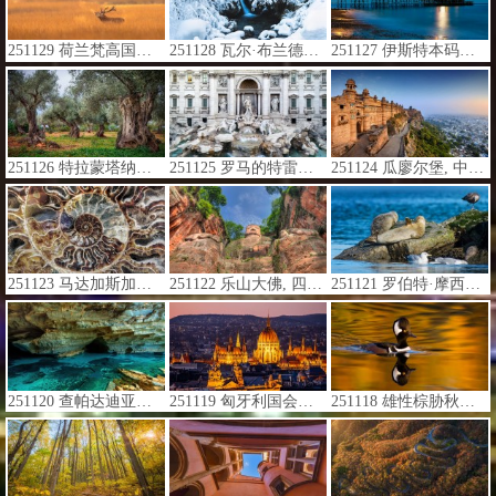
251129 荷兰梵高国家森林公园的马鹿雄鹿, 荷兰 (© CreativeNature_nl/Getty Images)
251128 瓦尔·布兰德特, 布雷西亚, 伦巴第大区, 意大利 (© ClickAlps/Alamy)
251127 伊斯特本码头, 东萨塞克斯郡, 英格兰 (© Tolga_TEZCAN/Getty Images)
251126 特拉蒙塔纳山脉的橄榄园, 马略卡岛, 巴利阿里群岛, 西班牙 (© cinoby/Getty Images)
251125 罗马的特雷维喷泉, 意大利 (© Nico De Pasquale Photography/Getty Images)
251124 瓜廖尔堡, ‌中央邦, 印度 (© ImagesofIndia/Shutterstock)
251123 马达加斯加菊石化石 (© ThomasLENNE/Shutterstock)
251122 乐山大佛, 四川, 中国 (© www.anotherdayattheoffice.org/Getty Images)
251121 罗伯特·摩西州立公园的港海豹, 长岛, 纽约, 美国 (© Vicki Jauron, Babylon and Beyond Photography/Getty Images)
251120 查帕达迪亚曼蒂纳国家公园，巴伊亚州，巴西 (© Marcio Dufranc/Getty Images)
251119 匈牙利国会大厦，布达佩斯，匈牙利 (© Alexander Spatari/Getty Images)
251118 雄性棕胁秋沙鸭，俄勒冈州，美国 (© Eric Vogt/TANDEM Stills + Motion)