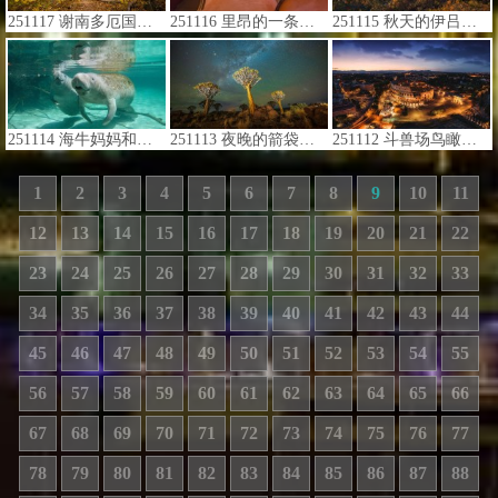
251117 谢南多厄国家公园的秋色，弗吉尼亚州，美国 (© Michael Ver Sprill/Getty Images)
251116 里昂的一条穿廊，法国 (© TPopova/Getty Images) 法国
251115 秋天的伊吕波坂，日光市，栃木县，日本 (© oneinchpunch/Shutterstock)
251114 海牛妈妈和幼崽，水晶河，佛罗里达州，美国 (© Gregory Sweeney/Getty Images)
251113 夜晚的箭袋树与银河，基特曼斯胡普，纳米比亚 (© Wim van den Heever/naturepl.com)
251112 斗兽场鸟瞰图，罗马，意大利 (© Nico De Pasquale Photography/Getty Images)
1
2
3
4
5
6
7
8
9
10
11
12
13
14
15
16
17
18
19
20
21
22
23
24
25
26
27
28
29
30
31
32
33
34
35
36
37
38
39
40
41
42
43
44
45
46
47
48
49
50
51
52
53
54
55
56
57
58
59
60
61
62
63
64
65
66
67
68
69
70
71
72
73
74
75
76
77
78
79
80
81
82
83
84
85
86
87
88