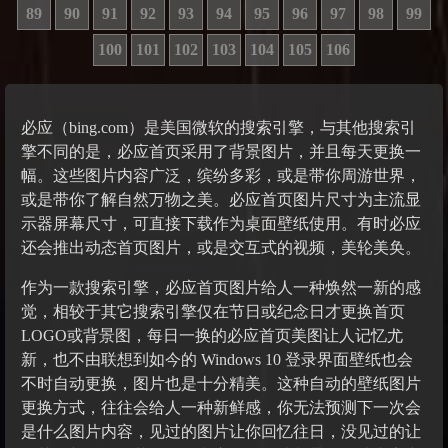
89
90
91
92
93
94
95
96
97
98
99
100
101
102
103
104
105
106
必应（bing.com）是美国微软的搜索引擎，与其他搜索引
擎不同的是，必应首页采用了背景图片，并且每天更换一
幅。这些图片内容广泛，缤纷多彩，或是带你周游世界，
或是带你了解自然万物之美。必应首页图片尺寸为主流显
示器屏幕尺寸，可直接下载作为桌面壁纸使用。有时必应
还会推出动态首页图片，或是交互式的视频，美轮美奂。
作为一款搜索引擎，必应首页图片给人一种焕然一新的感
觉，相较于其它搜索引擎仅在节日或纪念日才更换首页
LOGO或背景图，每日一换的必应首页美图让人记忆尤
新，也不由联想到如今的 Windows 10 登录界面壁纸也会
不时自动更换，图片也是十分精美。这种自动的壁纸图片
更换方式，往往会给人一种新鲜感，你无法预测下一次会
是什么图片内容，见过的图片让你回忆往日，没见过的让