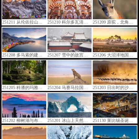
251211 从伦佐拉山口眺望珠穆朗玛峰日落时分的峰顶，尼泊尔 (© shoults/Alamy)
251210 科尔多瓦清真寺大教堂的内部，安达卢西亚，西班牙 (© Elena Zolotova/Getty Images)
251209 原驼，北角，瓦尔德斯半岛, 阿根廷 (© Sylvain Cordier/naturepl.com)
251208 多马索的建筑上的圣诞彩灯，科莫湖，意大利 (© Roberto Moiola/Getty Images)
251207 雪中的故宫，中国北京 (© Ian.CuiYi/Getty Images)
251206 大沼泽地国家公园的蜘蛛网，佛罗里达州，美国 (© Troy Harrison/Getty Images)
251205 科潘的玛雅遗址，洪都拉斯 (© diegograndi/Getty Images)
251204 马赛马拉国家保护区的猎豹, 纳罗克, 肯尼亚 (© Andy Rouse/naturepl.com)
251203 日出时的沙丘鹤, ‌阿帕奇森林国家野生动物保护区, 新墨西哥州, 美国 (© Jack Dykinga/Minden Pictures)
251202 柳树湖与布莱克本山, 兰格尔－圣伊利亚斯国家公园暨保护区, 阿拉斯加州, 美国 (© Patrick J. Endres/Getty Images)
251201 冰山上天然形成的拱门, 南极洲 (© Gabrielle/Adobe Stock)
251130 莱比锡圣诞集市, 德国 (© Krzysztof Baranowski/Getty Images)