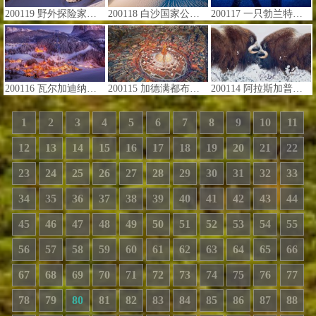
200119 野外探险家亚历克斯·彼得森在胡德山南侧快速滑翔，俄勒冈 (© Richard Hallman/DEEPOL by plainpicture)
200118 白沙国家公园中的石膏沙丘，新墨西哥 (© Grant Kaye/Cavan Images)
200117 一只勃兰特鸬鹚在洛杉矶海岸石油钻塔下的一群太平洋鲭鱼中觅食，加利福尼亚 (© Alex Mustard/Minden Pictures)
200116 瓦尔加迪纳的日落，意大利南蒂罗尔多洛米蒂山脉 (© Marco Capellari/Getty Images)
200115 加德满都布达纳特塔鸟瞰图，尼泊尔 (© Maksim Semin/Shutterstock)
200114 阿拉斯加普拉德霍湾附近的雄性麝牛 (© Oliver Smart/Alamy)
1
2
3
4
5
6
7
8
9
10
11
12
13
14
15
16
17
18
19
20
21
22
23
24
25
26
27
28
29
30
31
32
33
34
35
36
37
38
39
40
41
42
43
44
45
46
47
48
49
50
51
52
53
54
55
56
57
58
59
60
61
62
63
64
65
66
67
68
69
70
71
72
73
74
75
76
77
78
79
80
81
82
83
84
85
86
87
88