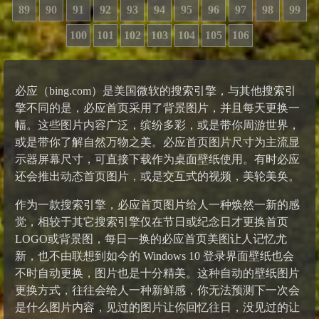
89
90
91
92
93
94
95
96
97
98
99
100
101
102
103
104
105
106
必应（bing.com）是美国微软的搜索引擎，与其他搜索引
擎不同的是，必应首页采用了背景图片，并且每天更换一
幅。这些图片内容广泛，缤纷多彩，或是带你周游世界，
或是带你了解自然万物之美。必应首页图片尺寸为主流显
示器屏幕尺寸，可直接下载作为桌面壁纸使用。有时必应
还会推出动态首页图片，或是交互式的视频，美轮美奂。
作为一款搜索引擎，必应首页图片给人一种焕然一新的感
觉，相较于其它搜索引擎仅在节日或纪念日才更换首页
LOGO或背景图，每日一换的必应首页美图让人记忆尤
新，也不由联想到如今的 Windows 10 登录界面壁纸也会
不时自动更换，图片也是十分精美。这种自动的壁纸图片
更换方式，往往会给人一种新鲜感，你无法预测下一次会
是什么图片内容，见过的图片让你回忆往日，没见过的让