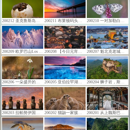
200212 圣克鲁斯岛的查尔斯达尔文研究站内从卵中孵化出来的平松岛龟，厄瓜多尔加拉帕戈斯群岛 (© Pete Oxford/Minden Pictures)
200211 布莱顿码头，阿德莱德布莱顿 (© Darryl Leach/Alamy)
200210 一对加勒白眼蝶落在花上，法国阿尔萨斯 (© Eric Ferry/Minden Pictures)
200209 欧罗巴山Los Argaos山脉上的日落，西班牙阿斯图里亚斯 (© jregueiro/Getty Images)
200208 【今日元宵节】祝大家平安健康，团团圆圆！ (© Sino Images/Getty Images)
200207 魁北克老城区的景色，加拿大 (© RENAULT Philippe/age fotostock)
200206 一朵盛开的雪花莲 (© Péter Hegedűs/Getty Images)
200205 亚伯拉罕湖中的冰泡，加拿大艾伯塔省 (© robertharding/Alamy)
200204 狮子岩，斯里兰卡中央省 (© Jeremy Woodhouse/Getty Images)
200203 拉帕努伊国家公园中阿胡汤加里基的摩艾石像，智利复活节岛 (© blickwinkel/Alamy)
200202 猫鼬一家簇拥在一起 (© stefbennett/Shutterstock)
200201 从上魏斯巴赫山地列车的车站向外看，德国图林根 (© golero/iStock/Getty Images Plus)