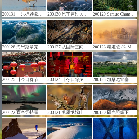
200131 一只棕颈鹭正在德索托堡公园里捕猎，佛罗里达州 (© Brian Lasenby/Getty Images)
200130 汽车穿过贝加尔湖冰面的鸟瞰图，俄罗斯 (© Amazing Aerial Agency/Offset)
200129 Semuc Champey自然公园，危地马拉 (© Joel Sharpe/Getty Images)
200128 海恩斯章克申附近克鲁瓦尼国家公园中冰川和山脉的鸟瞰图，加拿大育空 (© Robert Postma/plainpicture)
200127 从国际空间站看纽约市 (© NASA Photo/Alamy)
200126 泰姬陵 (© Michele Falzone/plainpicture)
200125 【今日春节】 (© bingdian/iStock/Getty Images Plus)
200124 【今日除夕】 (© Calvin Chan Wai Meng/Getty Images)
200123 坦桑尼亚塞伦盖蒂国家公园的斑马和角马 (© Raffi Maghdessian/Cavan Images)
200122 育空怀特霍斯附近的北极光，加拿大 (© Design Pics/Danita Delimont)
200121 凯恩戈姆山脉中的欧亚红松鼠，苏格兰高地 (© Images from BarbAnna/Getty Images)
200120 阳光照耀下的火山岩山脊，冰岛埃亚菲亚德拉冰盖 (© Erlend Haarberg/Minden Pictures)