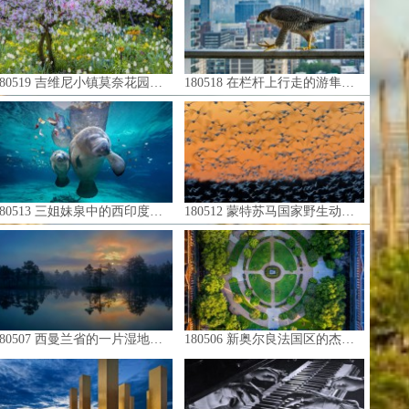
0519 吉维尼小镇莫奈花园的春天，法国 (© Danita Delimont/Getty Images)
180518 在栏杆上行走的游隼，美国芝加哥 (© Luke Massey/Minden Pictures)
513 三姐妹泉中的西印度海牛妈妈和它的宝宝，美国佛罗里达州 (© James R.D. Scott/Getty Images)
180512 蒙特苏马国家野生动物保护区里的雪雁，美国纽约州 (© Gerrit Vyn/Minden Pictures)
0507 西曼兰省的一片湿地，瑞典 (© Hans Strand/Getty Images)
180506 新奥尔良法国区的杰克逊广场，路易斯安那州 (© Edwin Remsberg/Getty Images)