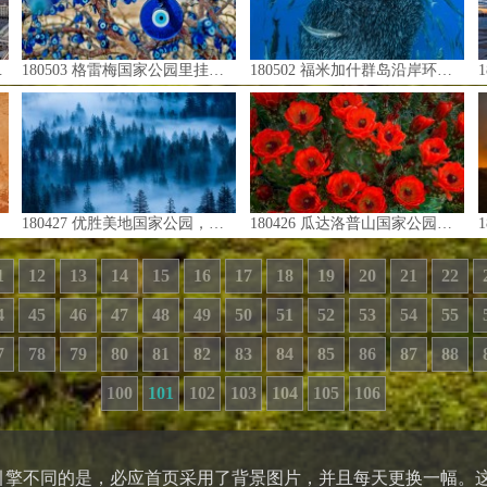
180503 格雷梅国家公园里挂在树上装饰的邪眼护身符，土耳其卡帕多西亚 (© taratata/Getty Images)
180502 福米加什群岛沿岸环绕竹荚鱼组成的饵球的欧洲魣和蓝鱼，亚速尔群岛 (© Jordi Chias/Minden Pictures)
180
180427 优胜美地国家公园，美国加利福尼亚州 (© Grant Ordelheide/Tandem Stills + Motion)
180426 瓜达洛普山国家公园的红葡萄酒杯仙人掌，美国德克萨斯州 (© Clint Farlinger/Alamy)
18
1
12
13
14
15
16
17
18
19
20
21
22
4
45
46
47
48
49
50
51
52
53
54
55
7
78
79
80
81
82
83
84
85
86
87
88
100
101
102
103
104
105
106
他搜索引擎不同的是，必应首页采用了背景图片，并且每天更换一幅