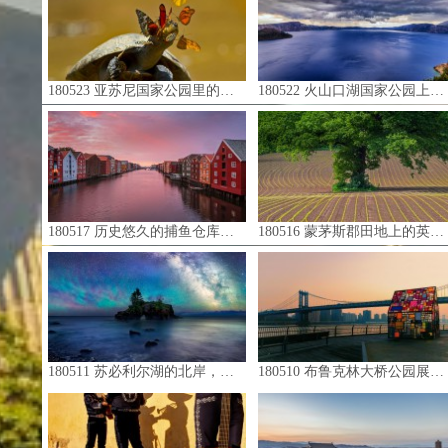
180523 亚苏尼国家公园里的黄头侧颈龟，厄瓜多尔 (© Pete Oxford/Minden Pictures)
180522 火山口湖国家公园上方的乌云，美国俄勒冈州 (© Joseph Giacalone/SuperStock)
180517 历史悠久的捕鱼仓库，挪威特隆赫姆 (© Oscar Dominguez/Tandem Stills + Motion)
180516 蒙茅斯郡田地上的英国橡树，英国威尔士 (© Phil Savoie/Minden Pictures)
180511 苏必利尔湖的北岸，美国明尼苏达州 (© Matt Anderson Photography/Getty Images)
180510 布鲁克林大桥公园展出的汤姆·弗鲁因的‘Kolonihavehus, 2010'作品，纽约布鲁克林区 (© Daniel Haug/Getty Images)