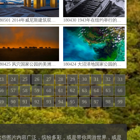
501 2014年威尼斯建筑双年展展出的艺术家亨氏·麦克的“天在九柱之上”作品 (© Cahir Davitt/plainpicture)
180430 1943年在纽约举行的爵士即兴演出中爵士乐钢琴家玛丽·卢·威廉斯的手部特写 (© Gjon Mili/Getty Images)
0425 风穴国家公园的美洲野牛，美国南达科他州 (© Newman Mark/SuperStock)
180424 大沼泽地国家公园的卫星视图，佛罗里达州 (© Satellite Earth Art/Aurora Photos)
23
24
25
26
27
28
29
30
31
32
33
56
57
58
59
60
61
62
63
64
65
66
89
90
91
92
93
94
95
96
97
98
99
。这些图片内容广泛，缤纷多彩，或是带你周游世界，或是