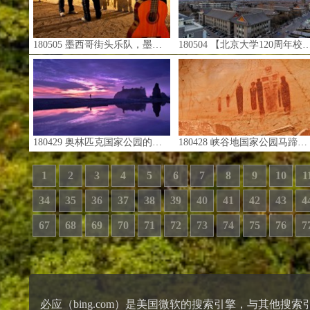
180505 墨西哥街头乐队，墨西哥瓜纳华托州圣米格尔德阿连德市 (© Holly Wilmeth/Getty Images)
180504 【北京大学120周年校庆】中国最有声望的学府之一北京大学日落时的鸟瞰图（© Dong Wenjie/Getty Images）
180429 奥林匹克国家公园的红宝石海滩， 美国华盛顿州 (© Jason Savage/Tandem Stills + Motion)
180428 峡谷地国家公园马蹄峡谷中艺术画廊的岩画，美国犹他州 (© Austin Cronnelly/Tandem Stills + Motion)
1
2
3
4
5
6
7
8
9
10
1
34
35
36
37
38
39
40
41
42
43
4
67
68
69
70
71
72
73
74
75
76
7
必应（bing.com）是美国微软的搜索引擎，与其