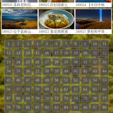
180926 圣科尼利厄斯教堂内的艺术装置'The Eclipse' ，美国纽约市总督岛 (© Timothy Schenck/Jacob Hashimoto Studio)
180925 巨杉国家公园内的巨杉，美国加利福尼亚州 (© Yva Momatiuk and John Eastcott/Minden Pictures)
180924 【今日中秋节】桨声灯影里的秦淮河，中国南京 (© zyxeos30/Getty Images)
180923 位于蓝岭山脉的雪兰多国家公园，美国弗吉尼亚州 (© Rachid Dahnoun/Tandem Stills + Motion)
180922 慕尼黑啤酒节期间反映在法国号喇叭上的游行的人群，德国慕尼黑 (© Joerg Koch/Getty Images)
180921 梦想和平塔，冰岛雷克雅未克 (© Arctic Images/Alamy)
1
2
3
4
5
6
7
8
9
10
11
12
13
14
15
16
17
18
19
20
21
22
23
24
25
26
27
28
29
30
31
32
33
34
35
36
37
38
39
40
41
42
43
44
45
46
47
48
49
50
51
52
53
54
55
56
57
58
59
60
61
62
63
64
65
66
67
68
69
70
71
72
73
74
75
76
77
78
79
80
81
82
83
84
85
86
87
88