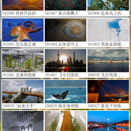
181008 冉冉升起的热气球，美国新墨西哥州 (© Blaine Harrington III/Alamy)
181007 第26届叠人塔大赛的选手们， 西班牙塔拉戈纳 (© Xinhua/Pau Barrena/Getty Images)
181006 盐泉岛上的苹果树，加拿大不列颠哥伦比亚省 (© Radius Images/Offset)
181005 无法真正微笑的章鱼 (© blickwinkel/Alamy)
181004 从朱诺号上观察到的木星风暴 (© NASA/JPL-Caltech/SwRI/MSSS/Gerald Eichstadt/Sean Doran)
181003 黑脉金斑蝶大迁徙，墨西哥米却肯州 (© Alejandro Prieto/Minden Pictures)
181002 北瀑布国家公园内的Ouzel湖，美国华盛顿州 (© Ethan Welty)
181001 【今日国庆节】放国旗风筝的人，中国上海 (© Qilai Shen/Bloomberg via Getty Images)
180930 戈尔韦港，爱尔兰戈尔韦 (© ClaudineVM/Getty Images)
180929 “如来大手”托起的金桥，越南岘港 (© REUTERS/Kham TPX)
180928 南非海岸附近的南露脊鲸 (© oversnap/E+/Getty Images)
180927 夜色下停靠在开普敦港口的轮船，南非开普敦 (© Zero Creatives/Science Photo Library)