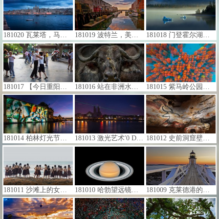
181020 瓦莱塔，马耳他 (© Adrian Malanca/Getty Images)
181019 波特兰，美国缅因州 (© CFW Photography/Getty Images)
181018 门登霍尔湖上的冰山，美国阿拉斯加州 (© John Hyde/age fotostock)
181017 【今日重阳节】复兴公园里跳探戈的人们，中国上海 (© GARDEL Bertrand/hemis.fr/Getty Images)
181016 站在非洲水牛鼻头上的黄嘴牛椋鸟，肯尼亚 (© Susan Portnoy/Offset)
181015 紫马岭公园内的水杉，中国中山市 (© Yaorusheng/Getty Images)
181014 柏林灯光节期间的博德博物馆 (© fhm/Getty Images)
181013 激光艺术'0 Degrees'，英国格林威治 (© Norah Saudan/Getty)
181012 史前洞窟壁画国际艺术中心内的“高仿”拉斯科洞穴壁画，法国蒙蒂尼亚克 (© Caroline Blumberg/Epa/Shutterstock)
181011 沙滩上的女学生们，印度喀拉拉邦 (© imageBROKER/Alamy)
181010 哈勃望远镜下的土星 (© NASA)
181009 克莱德港的马歇尔角灯塔，美国缅因州 (© S. Greg Panosian/Getty Images)