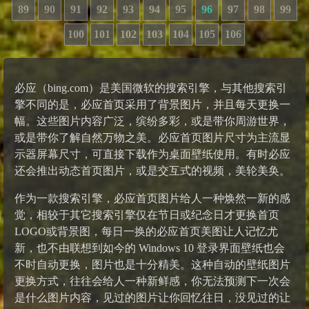
89
90
91
92
93
94
95
96
97
98
99
100
101
102
103
104
105
106
必应（bing.com）是美国微软的搜索引擎，与其他搜索引
擎不同的是，必应首页采用了背景图片，并且每天更换一
幅。这些图片内容广泛，缤纷多彩，或是带你周游世界，
或是带你了解自然万物之美。必应首页图片尺寸为主流显
示器屏幕尺寸，可直接下载作为桌面壁纸使用。有时必应
还会推出动态首页图片，或是交互式的视频，美轮美奂。
作为一款搜索引擎，必应首页图片给人一种焕然一新的感
觉，相较于其它搜索引擎仅在节日或纪念日才更换首页
LOGO或背景图，每日一换的必应首页美图让人记忆尤
新，也不由联想到如今的 Windows 10 登录界面壁纸也会
不时自动更换，图片也是十分精美。这种自动的壁纸图片
更换方式，往往会给人一种新鲜感，你无法预测下一次会
是什么图片内容，见过的图片让你回忆往日，没见过的让