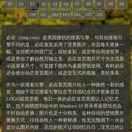
89
90
91
92
93
94
95
96
97
98
99
100
101
102
103
104
105
106
必应（bing.com）是美国微软的搜索引擎，与其他搜索引
擎不同的是，必应首页采用了背景图片，并且每天更换一
幅。这些图片内容广泛，缤纷多彩，或是带你周游世界，
或是带你了解自然万物之美。必应首页图片尺寸为主流显
示器屏幕尺寸，可直接下载作为桌面壁纸使用。有时必应
还会推出动态首页图片，或是交互式的视频，美轮美奂。
作为一款搜索引擎，必应首页图片给人一种焕然一新的感
觉，相较于其它搜索引擎仅在节日或纪念日才更换首页
LOGO或背景图，每日一换的必应首页美图让人记忆尤
新，也不由联想到如今的 Windows 10 登录界面壁纸也会
不时自动更换，图片也是十分精美。这种自动的壁纸图片
更换方式，往往会给人一种新鲜感，你无法预测下一次会
是什么图片内容，见过的图片让你回忆往日，没见过的让