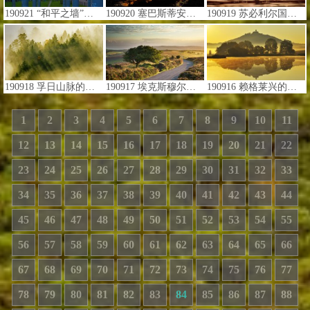
190921 “和平之墙”和巴黎的埃菲尔铁塔 (© Prisma by Dukas Presseagentur GmbH/Alamy)
190920 塞巴斯蒂安电影节举办地：圣塞巴斯蒂安和库尔萨尔文化中心 (© Aljndr/iStock/Getty Images Plus)
190919 苏必利尔国家森林中一只常见的潜鸟，明尼苏达州 (© Jim Brandenburg/Minden Pictures)
190918 孚日山脉的针叶林，法国 (© Radomir Jakubowski/Minden Pictures)
190917 埃克斯穆尔国家公园斯托克佩罗公地，英国英格兰 (© David Noton/Alamy)
190916 赖格莱兴的Wachsenburg城堡，德国图林根州 (© Raimund Linke/Masterfile)
1
2
3
4
5
6
7
8
9
10
11
12
13
14
15
16
17
18
19
20
21
22
23
24
25
26
27
28
29
30
31
32
33
34
35
36
37
38
39
40
41
42
43
44
45
46
47
48
49
50
51
52
53
54
55
56
57
58
59
60
61
62
63
64
65
66
67
68
69
70
71
72
73
74
75
76
77
78
79
80
81
82
83
84
85
86
87
88