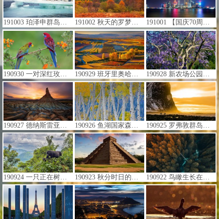
191003 珀泽申群岛上的阿德利企鹅，南极洲 (© Tui De Roy/Minden Pictures)
191002 秋天的罗梦湖和特罗萨克斯国家公园，苏格兰 (© Jon Arnold/Danita Delimont)
191001 【国庆70周年】 (© Prasit Rodphan/Alamy Stock Photo)
190930 一对深红玫瑰鹦鹉幼鸟，维多利亚州 (© Naser Alhujailan/plainpicture/Minden Pictures)
190929 班牙里奥哈区克拉维霍镇附近的秋日景色 (© Olimpio Fantuz/eStock Photo)
190928 新农场公园内盛开的蓝花楹树，布里斯班 (© Walter Bibikow/Danita Delimont)
190927 德纳斯雷亚尔斯自然公园Castildetierra上空绚丽的日落，西班牙纳瓦拉 (© Inigofotografia/iStock/Getty Images Plus)
190926 鱼湖国家森林中的美洲山杨，犹他州 (© Don Paulson/Danita Delimont)
190925 罗弗敦群岛的北极冲浪之旅，挪威罗弗敦大师赛 (© Nicolás Pina/Tandem Stills + Motion)
190924 一只正在树上吃东西的山地大猩猩，乌干达布恩迪国家公园 (© Robert Haasmann/Minden Pictures)
190923 秋分时日的卡斯蒂略金字塔，墨西哥奇琴伊察 (© Somatuscani/Getty Images Plus)
190922 鸟瞰生长在森林中的树木，加拿大不列颠哥伦比亚省温哥华 (© Michael Wu/EyeEm/Getty Images)