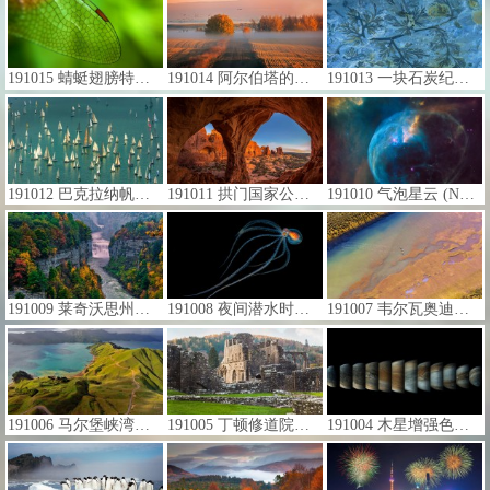
191015 蜻蜓翅膀特写 (© Azwar Thaufeeq/500px/Getty Images)
191014 阿尔伯塔的日出，加拿大 (© Ambre Haller/Moment/Getty Images)
191013 一块石炭纪蕨类化石 (© Juan Carlos Munoz/Minden Pictures)
191012 巴克拉纳帆船赛百舸争流，意大利的里雅斯特港 (© Ababsolutum/E+/Getty Images)
191011 拱门国家公园，犹他州莫阿布 (© Whit Richardson/Alamy Stock Photo)
191010 气泡星云 (NGC 7635) (© NASA, ESA, and the Hubble Heritage Team STScI/AURA)
191009 莱奇沃思州立公园，纽约 (© Jay O'Brien/Danita Delimont)
191008 夜间潜水时发现的章鱼，夏威夷科纳附近 (© Jeff Milisen/Alamy)
191007 韦尔瓦奥迪尔湿地起飞的三只大红鹳，西班牙安达卢西亚 (© Óscar Díez/Minden Pictures)
191006 马尔堡峡湾鸟瞰图，新西兰 (© Mathias Ortmann/Getty Images)
191005 丁顿修道院，威尔士 (© Lynda Morris Photography/Getty Images)
191004 木星增强色彩后的一组镜头 (© Enhanced Image by Gerald Eichstädt and Sean Doran, CC BY-NC-SA, based on images provided Courtesy of NASA/JPL-Caltech/SwRI/MSSS)